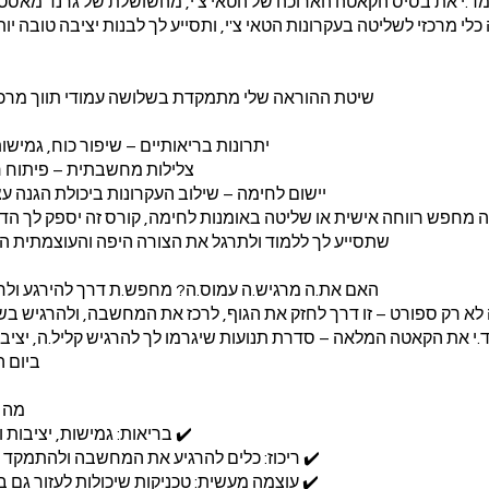
ד.י את בסיס הקאטה הארוכה של הטאי צ'י, מהשושלת של גרנד מאסטר וא
 כלי מרכזי לשליטה בעקרונות הטאי צ'י, ותסייע לך לבנות יציבה טובה יו
ה מחפש רווחה אישית או שליטה באומנות לחימה, קורס זה יספק לך ה
ה לא רק ספורט – זו דרך לחזק את הגוף, לרכז את המחשבה, ולהרגיש ב
י את הקאטה המלאה – סדרת תנועות שיגרמו לך להרגיש קליל.ה, יציב.ה