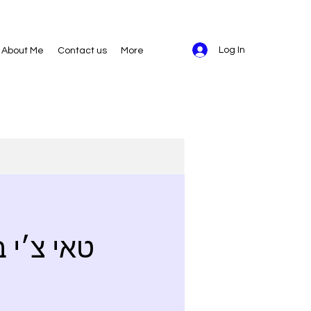
Log In
About Me
Contact us
More
טאי צ׳י 