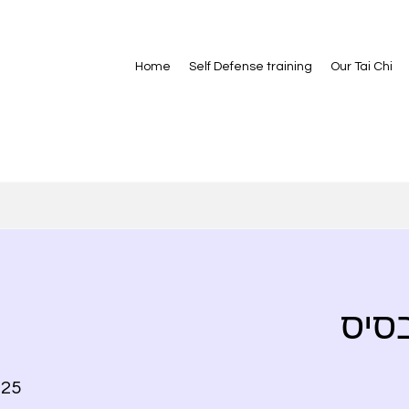
Home
Self Defense training
Our Tai Chi
בסיס
25 Steps
25