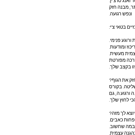
נג סו צ'ין.
תר, מבנה חזק
דרכה מפורטת
שליטה. בקורס
 ורגוע.ה, גם