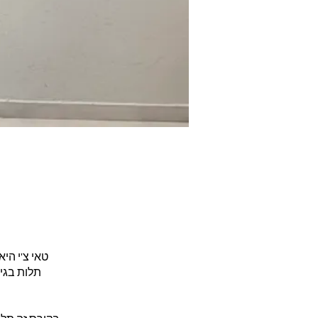
טאי צ'י הי
תלות בגיל