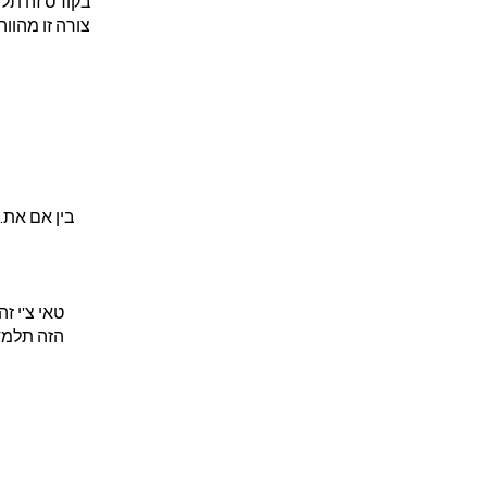
בקורס זה תלמ
צורה זו מהווה
בין אם את.
טאי צ'י ז
הזה תלמד.