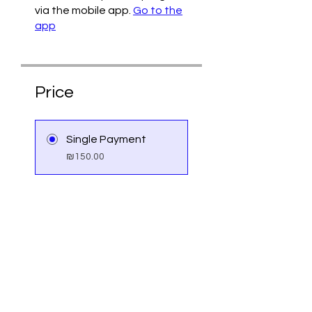
via the mobile app.
Go to the
app
Price
Single Payment
₪150.00
4 Plans Available
From ₪145.00/month
Share