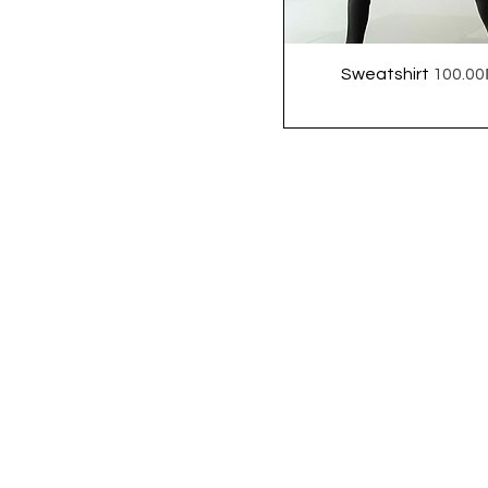
Price
Sweatshirt
 ‏