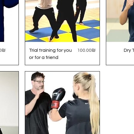
Price
‏65.00 ‏₪
Trial training for you
‏100.00 ‏₪
Dry 
or for a friend