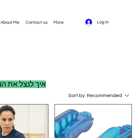
Log In
About Me
Contact us
More
איך לנצל את ה
Sort by:
Recommended