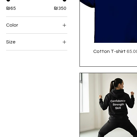
₪65
₪350
Color
Size
Price
Cotton T-shirt
L
M
S
XL
XXL
XXXL