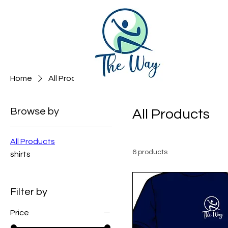
Home
All Products
Browse by
All Products
All Products
6 products
shirts
Filter by
Price