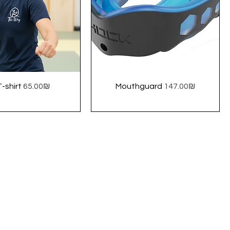
Price
Price
T-shirt
‏65.00 ‏₪
Mouthguard
‏147.00 ‏₪