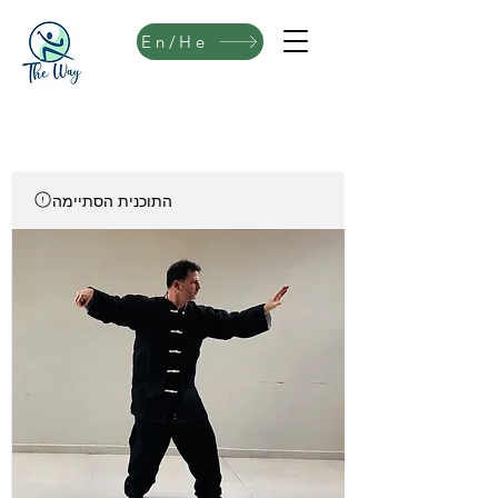
En/He
התוכנית הסתיימה