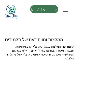
En/He
המלצות וחוות דעת של תלמידים
קיצורים
:
המלצות בגוגל
-
טאי צ׳י
-
קרב מגע/הגנה
עצמית-
מסגרות בהתנדבות לחיילים וחיילות בשיקום
נפשי/פיזי-
אימונים פרטיים-
אימוני טאי צ׳י אונליין-
על רון
מלצ׳ט