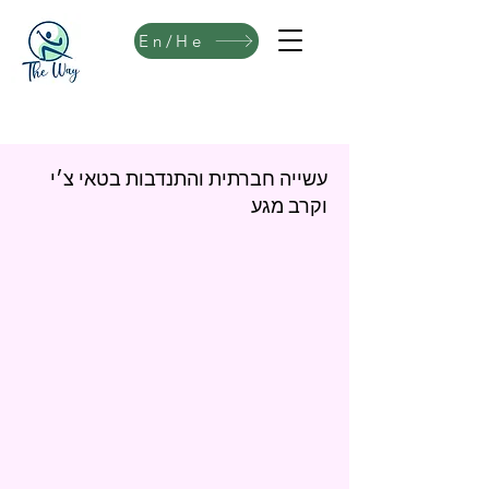
En/He
עשייה חברתית והתנדבות בטאי צ׳י
וקרב מגע