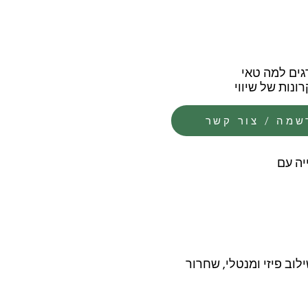
 מדריך טאי צ׳י , מדגים למה טאי
נות של שיווי
שמה / צור קשר
יה עם
וב פיזי ומנטלי, שחרור