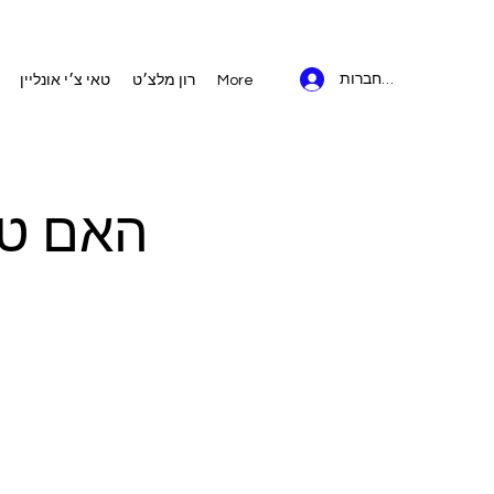
להתחברות
More
רון מלצ׳ט
טאי צ׳י אונליין
האם טאי