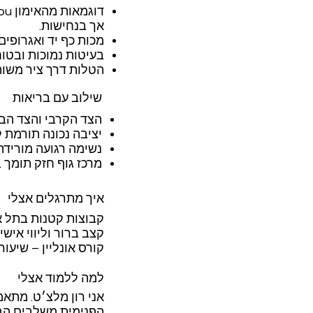
אך בנחישות.
מכות כף יד ואגרופים
בעיטות נמוכות ובטוח
הטלות דרך ציר משות
שילוב עם בריאות
הצד הקרבי והצד הברי
יציבה נכונה תורמת ל
נשימה רגועה מוריד
מרכז גוף חזק תומך ב
איך מתרגלים אצלי
קבוצות קטנות בתל אב
קצב ברור וליווי אישי.
קורס אונליין – שיעו
למה ללמוד אצלי
הפנימית משלבים הבנה