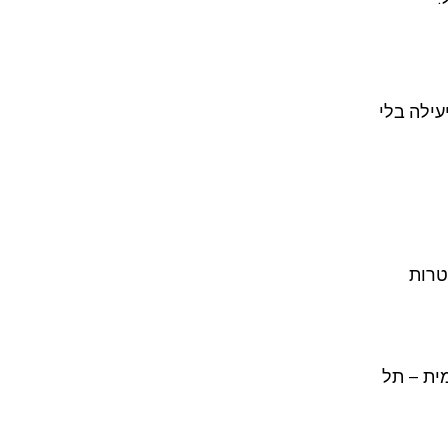
עילה בלי
טרות
 מעל 25 שנה.הדרך הפנימית – תל