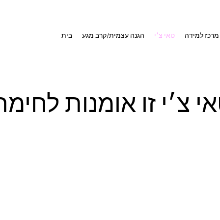
מרכז למידה
טאי צ׳י
הגנה עצמית/קרב מגע
בית
 צ׳י זו אומנות לחימה