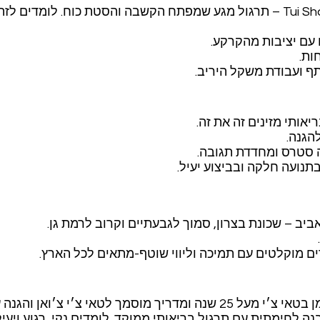
דוגמאות מהאימון Tui Shou – תרגול מגע שמפתח הקשבה והסטת כוח. לומד
 עם יציבות מהקרקע.
ות.
ף ועבודת משקל היריב.
אותי מזינים זה את זה.
הגנה.
ה סטרס ומחדדת תגובה.
תנועה חלקה ובביצוע יעיל.
יב – שכונת בצרון, סמוך לגבעתיים וקרוב לרמת גן.
רים מוקלטים עם תמיכה וליווי שוטף-מתאים לכל הארץ.
אני רון מלצ׳ט. מתאמן בטאי צ׳י מעל 25 שנה ומדריך מוסמך לטאי צ׳י צ׳ו
 לחימתית עם תרגול בריאותי ממוקד. לומדים נקי, רגוע ויעיל