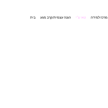
מרכז למידה
טאי צ׳י
הגנה עצמית/קרב מגע
בית