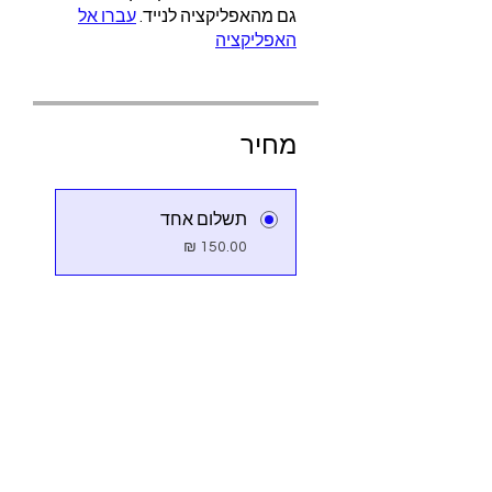
גם מהאפליקציה לנייד.
עברו אל
האפליקציה
מחיר
תשלום אחד
4 תכניות זמינות
החל מ- ‏145.00 ‏₪ / בחודש
שיתוף