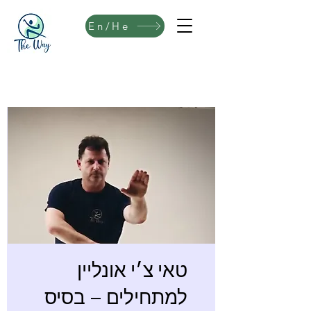
En/He
טאי צ׳י אונליין
למתחילים – בסיס