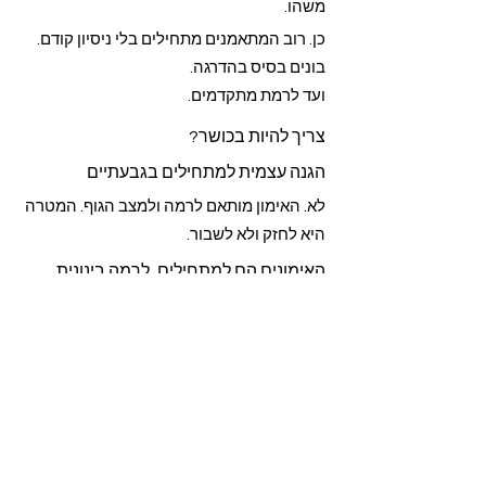
משהו.
כן. רוב המתאמנים מתחילים בלי ניסיון קודם.
בונים בסיס בהדרגה.
ועד לרמת מתקדמים.
צריך להיות בכושר?
הגנה עצמית למתחילים בגבעתיים
לא. האימון מותאם לרמה ולמצב הגוף. המטרה
היא לחזק ולא לשבור.
האימונים הם למתחילים, לרמה בינונית
ולמתקדמים. אנחנו נייעץ במדויק איך
להתחיל ולהשתלב בצורה נכונה ונעימה.
זה קרב מגע?
אימון הגנה עצמית הוא בעצם אימון קרב מגע,
ומותאם לבוגרים ובקצב הדרגתי ומדויק,
להתמודדות במצבים שונים.
קרב מגע לגברים בגבעתיים