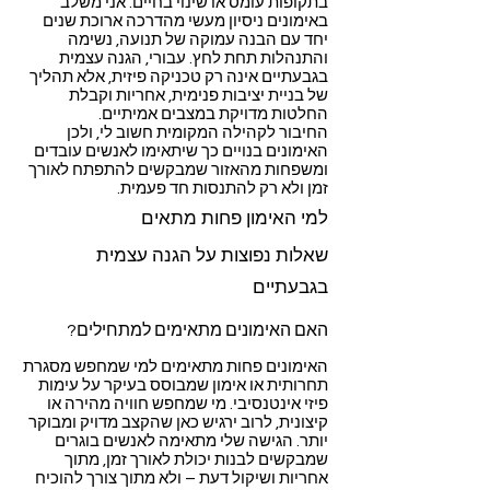
בתקופות עומס או שינוי בחיים. אני משלב
באימונים ניסיון מעשי מהדרכה ארוכת שנים
יחד עם הבנה עמוקה של תנועה, נשימה
והתנהלות תחת לחץ. עבורי, הגנה עצמית
בגבעתיים אינה רק טכניקה פיזית, אלא תהליך
של בניית יציבות פנימית, אחריות וקבלת
החלטות מדויקת במצבים אמיתיים.
החיבור לקהילה המקומית חשוב לי, ולכן
האימונים בנויים כך שיתאימו לאנשים עובדים
ומשפחות מהאזור שמבקשים להתפתח לאורך
זמן ולא רק להתנסות חד פעמית.
למי האימון פחות מתאים
שאלות נפוצות על הגנה עצמית
בגבעתיים
האם האימונים מתאימים למתחילים?
האימונים פחות מתאימים למי שמחפש מסגרת
תחרותית או אימון שמבוסס בעיקר על עימות
פיזי אינטנסיבי. מי שמחפש חוויה מהירה או
קיצונית, לרוב ירגיש כאן שהקצב מדויק ומבוקר
יותר. הגישה שלי מתאימה לאנשים בוגרים
שמבקשים לבנות יכולת לאורך זמן, מתוך
אחריות ושיקול דעת – ולא מתוך צורך להוכיח