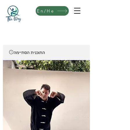
En/He
התוכנית הסתיימה